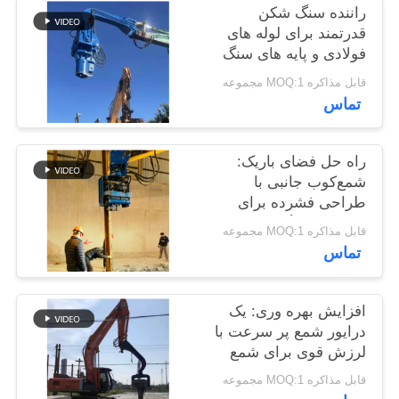
راننده سنگ شکن
موارد
قدرتمند برای لوله های
فولادی و پایه های سنگ
شکن
درخواست
قابل مذاکره MOQ:1 مجموعه
تماس
نقل قول
SITEMAP
راه حل فضای باریک:
شمع‌کوب جانبی با
طراحی فشرده برای
PRIVACY
سایت‌های تنگ
قابل مذاکره MOQ:1 مجموعه
POLICY
تماس
افزایش بهره وری: یک
درایور شمع پر سرعت با
لرزش قوی برای شمع
های ورق 6-8 متری
قابل مذاکره MOQ:1 مجموعه