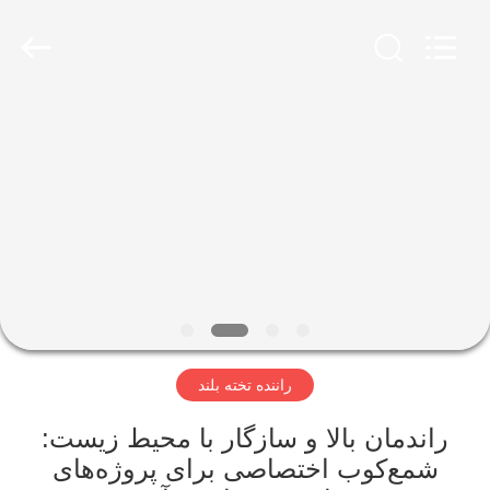
Yekun
Construction
Machinery
Co.,
Ltd..
All
Rights
Reserved.
صفحه
اصلی
محصولات
نمایش
واقعیت
مجازی
راننده تخته بلند
درباره
راندمان بالا و سازگار با محیط زیست:
شمع‌کوب اختصاصی برای پروژه‌های
ما