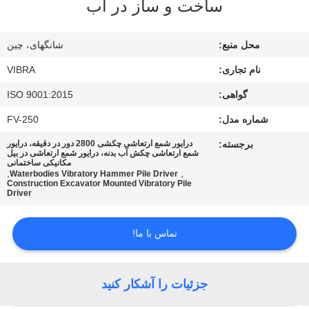
ساخت و ساز در آب
تور
محل منبع:
شانگهای، چین
کارخانه
نام تجاری:
VIBRA
گواهی:
ISO 9001:2015
کنترل
شماره مدل:
FV-250
کیفیت
برجسته:
درایور شمع ارتعاشی چکشی 2800 دور در دقیقه، درایور
شمع ارتعاشی چکش آب بدنه، درایور شمع ارتعاشی در بیل
مکانیکی ساختمانی
با
,
,
Waterbodies Vibratory Hammer Pile Driver
Construction Excavator Mounted Vibratory Pile
ما
Driver
تماس
تماس با ما!
بگیرید
اخبار
جزئیات را آشکار کنید