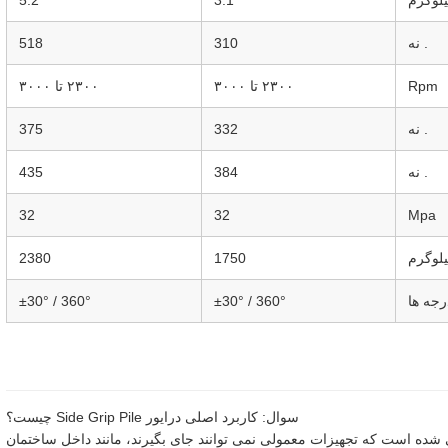
لوگرم
3.1
5.2
. نه
310
518
Rpm
۲۳۰۰ تا ۳۰۰۰
۲۳۰۰ تا ۳۰۰۰
. نه
332
375
. نه
384
435
32
32
Mpa
لوگرم
1750
2380
رجه ها
360° / ±30°
360° / ±30°
سوال: کاربرد اصلی درایور Side Grip Pile چیست؟
شده است که تجهیزات معمولی نمی توانند جای بگیرند، مانند داخل ساختمان