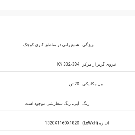
ویژگی
شمع رانی در مناطق کاری کوچک
نیروی گریز از مرکز
332-384 KN
بیل مکانیکی
20 تن
رنگ
آبی، رنگ سفارشی موجود است
اندازه (LxWxH)
1320X1160X1820