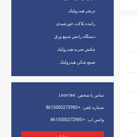
ترنچر هیدرولیک
راننده پلاکت خورشیدی
دستگاه رانش شمع ورق
چکش ضربه هیدرولیک
شمع شکن هیدرولیک
تماس با شخص :
Leon lee
شماره تلفن :
+8615000272985
واتس اپ :
+8615000272985