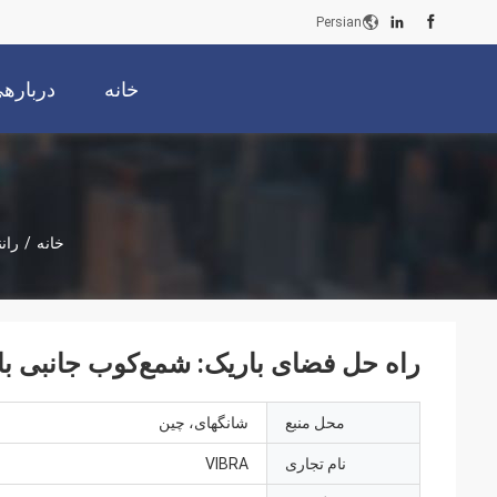
Persian
خانه
دربارهی
خانه
/
رانن
راه حل فضای باریک: شمع‌کوب جانبی ب
محل منبع
شانگهای، چین
نام تجاری
VIBRA