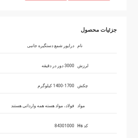
جزئیات محصول
نام
درایور شمع دستگیره جانبی
لرزش
3000 دور در دقیقه
چکش
1400-1700 کیلوگرم
مواد
فولاد، مواد هسته همه وارداتی هستند
کد Hs
84301000