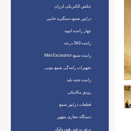
چکش الکتریکی لرزان
درایور شمع دستگیره جانبی
چهار راننده انبوه
راننده 360 درجه
راننده شمع Mini Excavator
تجهیزات رانندگی شمع بتونی
راننده تخته بلند
رونق مکانیکی
قطعات درایور شمع
دستگاه حفاری متهور
برش پرچین هیدرولیک