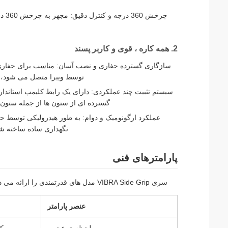
چرخ
2. همه کاره ، قوی و کاربر پسند
توسط ویبرا متصل می شود، نص
سیستم تثبیت چند عملکردی: دارای یک رابط کلیمپ استاندار
گسترده ای از ستون ها از جمله ستون های ورق فولادی، beam، I-beam
عملکرد ارگونومیک و دوام: به طور هیدرولیکی توسط حفار
نگهداری ساده ساخته ش
پارامترهای فنی
سری VIBRA Side Grip مدل های قدرتمندی را ارائه می دهد که برای مقیاس های مختلف پروژه در فضاهای محدود طراحی شده است.
عنصر پارامتر