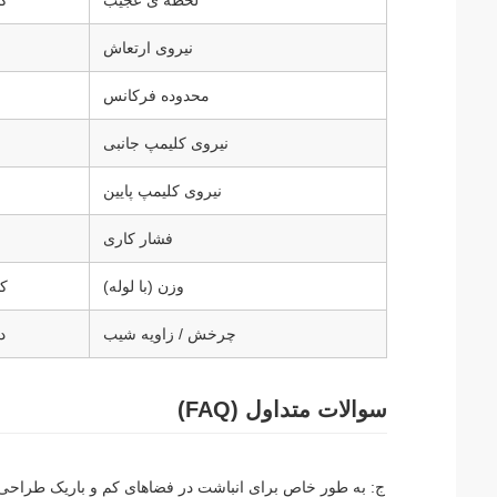
لحظه ی عجیب
کی
نیروی ارتعاش
محدوده فرکانس
نیروی کلیمپ جانبی
نیروی کلیمپ پایین
فشار کاری
وزن (با لوله)
کی
چرخش / زاویه شیب
د
سوالات متداول (FAQ)
ج: به طور خاص برای انباشت در فضاهای کم و باریک طراحی 