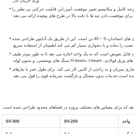
وری جریان کار.
ش 360 درجه و کنترل دقیق: مجهز به چرخش 360 درجه کامل و مکانیسم تغییر موفقیت آمیز،این قابلیت حرکتی بی نظیر را
برای موقعیت دادن تپه ها با دقت بالا در طرح های پیچیده ارائه می دهد.
سازگاری گسترده حفاری و نصب آسان: مناسب برای حفاری های استاندارد 9 ~ 40 تن است. این از طریق یک آداپتور طراحی شده
ب را ساده و با دشواری بسیار کم می کند.اطمینان از استفاده سریع.
د قابل تعویض است که به یک واحد اجازه می دهد تا به طور موثر طیف
H-،سنگ های پوششی، و ستون لوله.
ی میزبان و به راحتی از کابین کار می کند. برای طول عمر با نیازهای
ده است،خدمات بدون مشکل و بازگشت سرمایه قوی را قول می دهد.
واحد
SV-200
SV-300