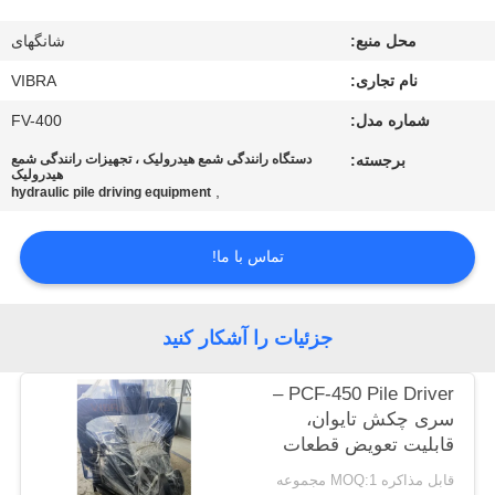
محل منبع:
شانگهای
تور
نام تجاری:
VIBRA
کارخانه
شماره مدل:
FV-400
کنترل
برجسته:
دستگاه رانندگی شمع هیدرولیک ، تجهیزات رانندگی شمع
هیدرولیک
,
کیفیت
hydraulic pile driving equipment
تماس با ما!
با
ما
جزئیات را آشکار کنید
تماس
بگیرید
PCF-450 Pile Driver –
سری چکش تایوان،
قابلیت تعویض قطعات
اخبار
بالا و نیروی 535
قابل مذاکره MOQ:1 مجموعه