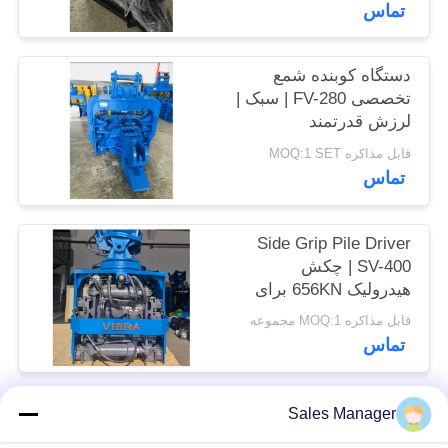
کیلونیوتن
تماس
موارد
دستگاه کوبنده شمع
درخواست
تخصصی FV-280 | سبک |
نقل قول
لرزش قدرتمند
قابل مذاکره MOQ:1 SET
تماس
SITEMAP
Side Grip Pile Driver
PRIVACY
SV-400 | چکش
POLICY
هیدرولیک 656KN برای
فضاهای تنگ
قابل مذاکره MOQ:1 مجموعه
تماس
Sales Manager
دسته بندی های محبوب
همه