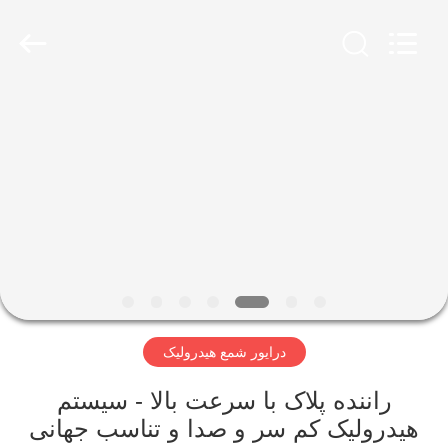
Yekun
Construction
Machinery
Co.,
Ltd..
All
Rights
Reserved.
صفحه
اصلی
محصولات
نمایش
واقعیت
مجازی
درایور شمع هیدرولیک
درباره
راننده پلاک با سرعت بالا - سیستم
هیدرولیک کم سر و صدا و تناسب جهانی
ما