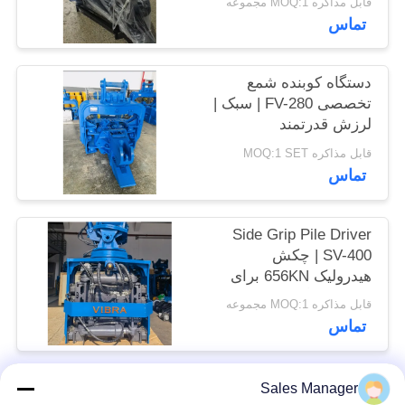
قابل مذاکره MOQ:1 مجموعه
کیلونیوتن
موارد
تماس
درخواست
دستگاه کوبنده شمع
تخصصی FV-280 | سبک |
نقل قول
لرزش قدرتمند
قابل مذاکره MOQ:1 SET
SITEMAP
تماس
PRIVACY
Side Grip Pile Driver
POLICY
SV-400 | چکش
هیدرولیک 656KN برای
فضاهای تنگ
قابل مذاکره MOQ:1 مجموعه
تماس
Sales Manager
دسته بندی های محبوب
همه