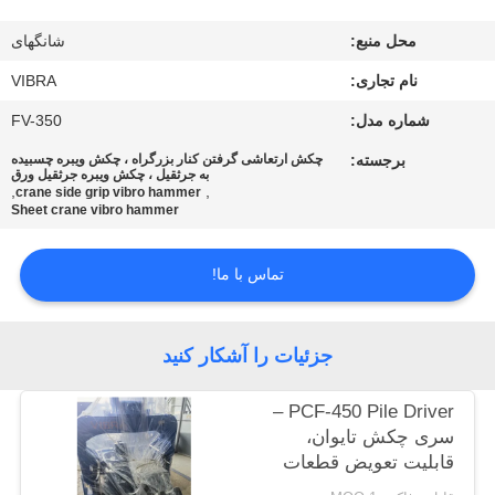
محل منبع:
شانگهای
تور
نام تجاری:
VIBRA
کارخانه
شماره مدل:
FV-350
کنترل
برجسته:
چکش ارتعاشی گرفتن کنار بزرگراه ، چکش ویبره چسبیده
به جرثقیل ، چکش ویبره جرثقیل ورق
,
,
کیفیت
crane side grip vibro hammer
Sheet crane vibro hammer
با
تماس با ما!
ما
تماس
جزئیات را آشکار کنید
بگیرید
PCF-450 Pile Driver –
سری چکش تایوان،
اخبار
قابلیت تعویض قطعات
بالا و نیروی 535