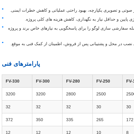
ار صوتی و تصویری یکپارچه، بهبود راحتی عملیاتی و کاهش خطرات ایمنی.
پایین و حداقل نیاز به نگهداری، کاهش هزینه های کلی پروژه.
 سفارشی سازی: سفارشات OEM / ODM ، از جمله سفارشی سازی لوگو را برای پاسخگویی به نیازهای خاص برند و پروژه
صب در محل و پشتیبانی پس از فروش، اطمینان از کمک فنی به موقع.
پارامترهای فنی
FV-330
FV-300
FV-280
FV-250
FV-
3200
3200
2800
2500
250
32
32
32
30
30
372
350
335
265
172
12
12
12
10
8