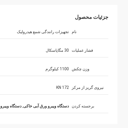
جزئیات محصول
نام
تجهیزات رانندگی شمع هیدرولیک
فشار عملیات
30 مگاپاسکال
وزن چکش
1100 کیلوگرم
نیروی گریز از مرکز
172 KN
برجسته کردن
دستگاه ویبرو ورق آبی خاکی
,
دستگاه ویبرو