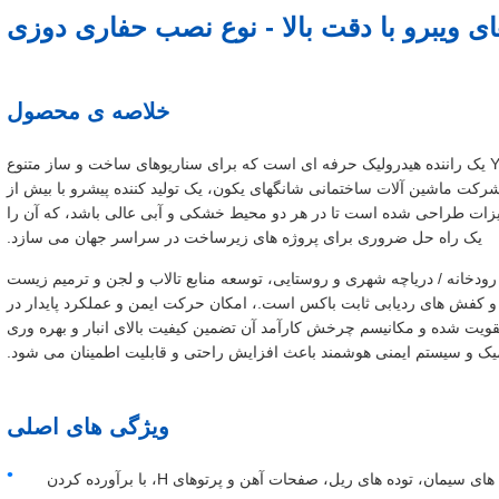
ای ویبرو با دقت بالا - نوع نصب حفاری دوزی
خلاصه ی محصول
YEKUN Amphibious Excavator Mounted Pile Driver یک راننده هیدرولیک حرفه ای است که برای سناریوهای ساخت و ساز متنوع
 ماشین آلات ساختمانی شانگهای یکون، یک تولید کننده پیشرو با بیش از
جهیزات طراحی شده است تا در هر دو محیط خشکی و آبی عالی باشد، که آن را
یک راه حل ضروری برای پروژه های زیرساخت در سراسر جهان می سازد.
خانه / دریاچه شهری و روستایی، توسعه منابع تالاب و لجن و ترمیم زیست
 و کفش های ردیابی ثابت باکس است.، امکان حرکت ایمن و عملکرد پایدار در
ویت شده و مکانیسم چرخش کارآمد آن تضمین کیفیت بالای انبار و بهره وری
یک و سیستم ایمنی هوشمند باعث افزایش راحتی و قابلیت اطمینان می شود.
ویژگی های اصلی
سازگاری چند توده: قادر به رانندگی توده های ورق فولاد، توده های سیمان، توده های ریل، صفحات آهن و پرتوهای H، با برآورده کردن