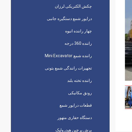
چکش الکتریکی لرزان
درایور شمع دستگیره جانبی
چهار راننده انبوه
راننده 360 درجه
راننده شمع Mini Excavator
تجهیزات رانندگی شمع بتونی
راننده تخته بلند
رونق مکانیکی
قطعات درایور شمع
دستگاه حفاری متهور
برش پرچین هیدرولیک