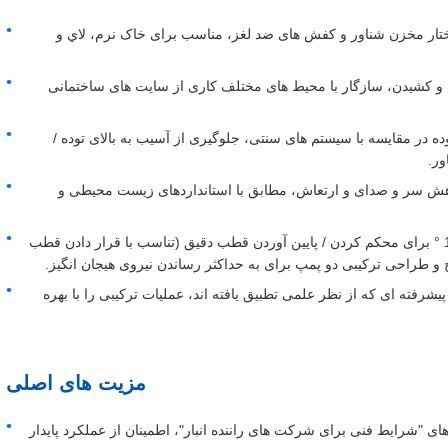
تار مخزن شناور و کفش های ضد لغز، مناسب برای خاک نرم، لاي و
شت و کشیدن، سازگار با محیط های مختلف کاری از سایت های ساختمانی
ده در مقایسه با سیستم های سنتی، جلوگیری از آسیب به بالای توده /
ور.
ش سر و صدای و ارتعاش، مطابق با استانداردهای زیست محیطی و
عملکرد انعطاف پذیر و قابل تنظیم: چرخش مثبت / منفی 180 ° برای محکم کردن / پایین آوردن قطب دقیق (تناسب با قرار دادن قطب
طراحی ترکیبی دو پمپ برای به حداکثر رساندن نیروی هیجان انگیز.
رفته ای که از نظر علمی تطبیق یافته اند، عملیات ترکیبی را با بهره
مزیت های اصلی
ای "شرایط فنی برای شرکت های راننده انبار"، اطمینان از عملکرد پایدار