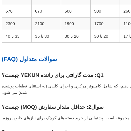
670
670
500
500
260
2300
2100
1900
1700
110
20 تا 30
20 تا 30
30 تا 35
33 تا 40
سوالات متداول (FAQ)
Q1: مدت گارانتی برای راننده YEKUN چیست؟
یل نصب ارائه می دهیم، که شامل کامپیوتر مرکزی و اجزای کلیدی (به استثنای قطعات پوشیده
شده) می شود.
سوال2: حداقل مقدار سفارش (MOQ) چیست؟
.