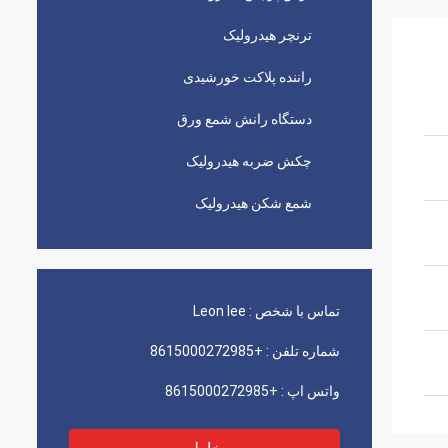
ترنچر هیدرولیک
راننده پلاکت خورشیدی
دستگاه رانش شمع ورق
چکش ضربه هیدرولیک
شمع شکن هیدرولیک
تماس با شخص :
Leon lee
شماره تلفن :
+8615000272985
واتس اپ :
+8615000272985